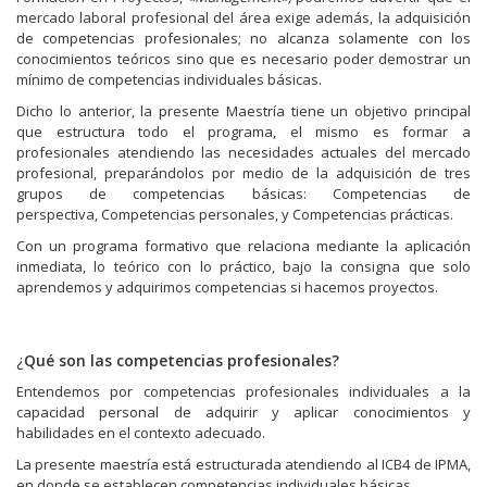
e
v
e
mercado laboral profesional del área exige además, la adquisición
v
a
v
de competencias profesionales; no alcanza solamente con los
a
)
a
)
)
conocimientos teóricos sino que es necesario poder demostrar un
mínimo de competencias individuales básicas.
Dicho lo anterior, la presente Maestría tiene un objetivo principal
que estructura todo el programa, el mismo es formar a
profesionales atendiendo las necesidades actuales del mercado
profesional, preparándolos por medio de la adquisición de tres
grupos de competencias básicas: Competencias de
perspectiva, Competencias personales, y Competencias prácticas.
Con un programa formativo que relaciona mediante la aplicación
inmediata, lo teórico con lo práctico, bajo la consigna que solo
aprendemos y adquirimos competencias si hacemos proyectos.
¿
Qué son las competencias profesionales?
Entendemos por competencias profesionales individuales a la
capacidad personal de adquirir y aplicar conocimientos y
habilidades en el contexto adecuado.
La presente maestría está estructurada atendiendo al ICB4 de IPMA,
en donde se establecen competencias individuales básicas.