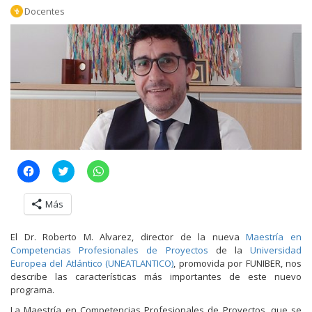
Docentes
H
H
H
a
a
a
z
z
z
c
c
c
Más
l
l
l
i
i
i
c
c
c
p
p
p
El Dr. Roberto M. Alvarez, director de la nueva
Maestría en
a
a
a
Competencias Profesionales de Proyectos
de la
Universidad
r
r
r
a
a
a
Europea del Atlántico (UNEATLANTICO)
, promovida por FUNIBER, nos
c
c
c
describe las características más importantes de este nuevo
o
o
o
m
m
m
programa.
p
p
p
a
a
a
La Maestría en Competencias Profesionales de Proyectos, que se