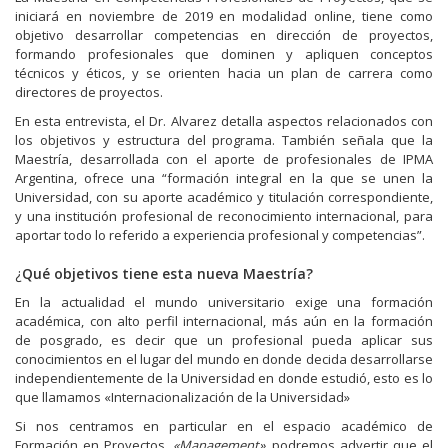
r
r
r
iniciará en noviembre de 2019 en modalidad online, tiene como
t
t
t
i
i
i
objetivo desarrollar competencias en dirección de proyectos,
r
r
r
formando profesionales que dominen y apliquen conceptos
e
e
e
n
n
n
técnicos y éticos, y se orienten hacia un plan de carrera como
F
T
W
directores de proyectos.
a
w
h
c
i
a
e
t
t
En esta entrevista, el Dr. Alvarez detalla aspectos relacionados con
b
t
s
los objetivos y estructura del programa. También señala que la
o
e
A
Maestría, desarrollada con el aporte de profesionales de IPMA
o
r
p
k
(
p
Argentina, ofrece una “formación integral en la que se unen la
(
S
(
Universidad, con su aporte académico y titulación correspondiente,
S
e
S
e
a
e
y una institución profesional de reconocimiento internacional, para
a
b
a
aportar todo lo referido a experiencia profesional y competencias”.
b
r
b
r
e
r
e
e
e
¿
Qué objetivos tiene esta nueva Maestría?
e
n
e
n
u
n
En la actualidad el mundo universitario exige una formación
u
n
u
n
a
n
académica, con alto perfil internacional, más aún en la formación
a
v
a
de posgrado, es decir que un profesional pueda aplicar sus
v
e
v
e
n
e
conocimientos en el lugar del mundo en donde decida desarrollarse
n
t
n
independientemente de la Universidad en donde estudió, esto es lo
t
a
t
a
n
a
que llamamos «Internacionalización de la Universidad»
n
a
n
a
n
a
Si nos centramos en particular en el espacio académico de
n
u
n
Formación en Proyectos,
u
e
u
«Management»,
podremos advertir que el