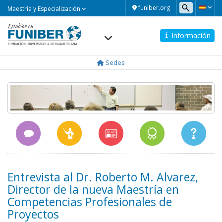
Maestría
funiber.org
Maestría y Especialización
y
Especialización
Información
Navegación
principal
Sedes
Entrevista al Dr. Roberto M. Alvarez,
Director de la nueva Maestría en
Competencias Profesionales de
Proyectos