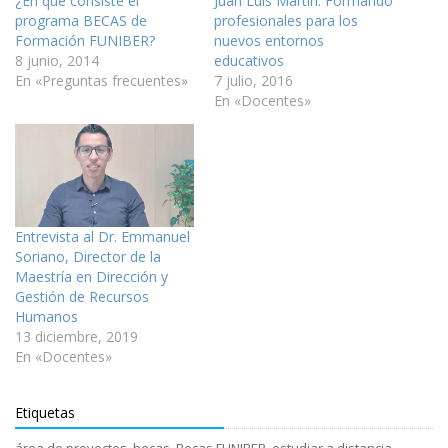
¿En qué consiste el
Juan Luis Martín: Formando
programa BECAS de
profesionales para los
Formación FUNIBER?
nuevos entornos
8 junio, 2014
educativos
En «Preguntas frecuentes»
7 julio, 2016
En «Docentes»
Entrevista al Dr. Emmanuel
Soriano, Director de la
Maestría en Dirección y
Gestión de Recursos
Humanos
13 diciembre, 2019
En «Docentes»
Etiquetas
área de proyectos
,
becas
,
Becas FUNIBER
,
estudiar a distancia
,