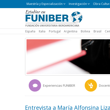
Maestría
Maestría y Especialización
Investigación
Obra Cultur
y
Especialización
España
Italia
Portugal
Argentina
Bolivia
Brasil
Cen
Experiencias FUNIBER
Docent
Entrevista a María Alfonsina Li