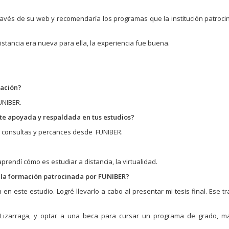
través de su web y recomendaría los programas que la institución patroci
stancia era nueva para ella, la experiencia fue buena.
dación?
UNIBER.
ste apoyada y respaldada en tus estudios?
 consultas y percances desde FUNIBER.
rendí cómo es estudiar a distancia, la virtualidad.
n la formación patrocinada por FUNIBER?
a en este estudio. Logré llevarlo a cabo al presentar mi tesis final. Ese t
Lizarraga, y optar a una beca para cursar un programa de grado, ma