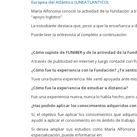
Europea del Atlántico (UNEATLANTICO)
.
c
c
c
p
p
p
María Alfonsina conoció la actividad de la Fundación a 
a
a
a
r
r
r
“apoyo logístico”.
a
a
a
c
c
c
La estudiante destaca que, pese a que la enseñanza a di
o
o
o
m
m
m
Puede leer la entrevista al completo a continuación:
p
p
p
a
a
a
r
r
r
t
t
t
i
i
i
¿Cómo supiste de FUNIBER y de la actividad de la Fun
r
r
r
e
e
e
A través de publicidad en internet y luego contacté con F
n
n
n
F
T
W
¿Cómo fue tu experiencia con la Fundación? ¿Te senti
a
w
h
c
i
a
Tuve una buena experiencia. Me sentí apoyada ante mis
e
t
t
b
t
s
o
e
A
¿Cómo fue la experiencia de estudiar a distancia?
o
r
p
k
(
p
Fue una experiencia nueva, nunca lo había hecho, pero ap
(
S
(
S
e
S
¿Has podido aplicar los conocimientos adquiridos co
e
a
e
a
b
a
Sí, el objetivo fue aplicar los conocimientos que adquirí
b
r
b
r
e
r
ayudó a aplicar el conocimiento en mi ámbito de trabajo.
e
e
e
e
n
e
Si desea ampliar sus estudios como María Alfonsina 
n
u
n
u
n
u
especialización, puede informarse en: