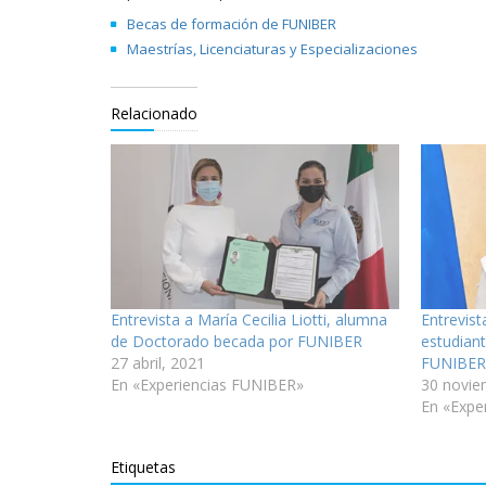
n
a
n
a
v
a
Becas de formación de FUNIBER
v
e
v
e
n
e
Maestrías, Licenciaturas y Especializaciones
n
t
n
t
a
t
a
n
a
n
a
n
Relacionado
a
n
a
n
u
n
u
e
u
e
v
e
v
a
v
a
)
a
)
)
Entrevista a María Cecilia Liotti, alumna
Entrevist
de Doctorado becada por FUNIBER
estudian
27 abril, 2021
FUNIBE
En «Experiencias FUNIBER»
30 novie
En «Expe
Etiquetas