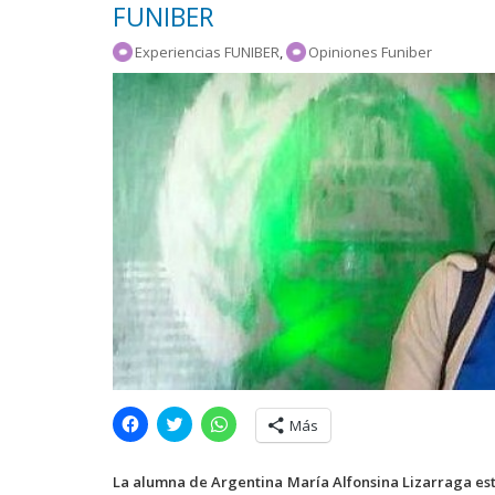
FUNIBER
Experiencias FUNIBER
,
Opiniones Funiber
H
H
H
Más
a
a
a
z
z
z
c
c
c
l
l
l
La alumna de Argentina María Alfonsina Lizarraga es
i
i
i