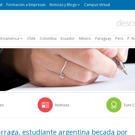
al
Formación a Empresas
Noticias y Blogs
Campus Virtual
desc
troamérica
Chile
Colombia
Ecuador
México
Paraguay
Perú
P. R
es
Noticias
Funi 
zarraga, estudiante argentina becada por