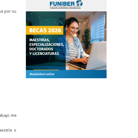
na por su
rabajo me
estría o