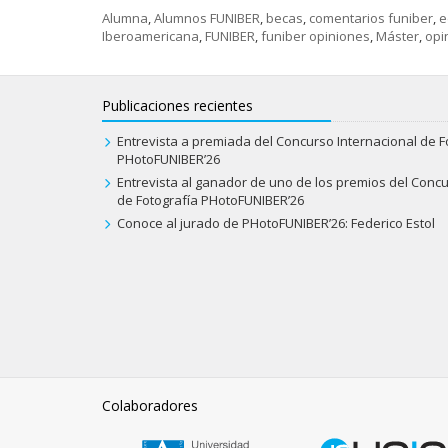
Alumna
,
Alumnos FUNIBER
,
becas
,
comentarios funiber
,
e
Iberoamericana
,
FUNIBER
,
funiber opiniones
,
Máster
,
opi
Publicaciones recientes
Entrevista a premiada del Concurso Internacional de F
PHotoFUNIBER’26
Entrevista al ganador de uno de los premios del Concu
de Fotografía PHotoFUNIBER’26
Conoce al jurado de PHotoFUNIBER’26: Federico Estol
Colaboradores