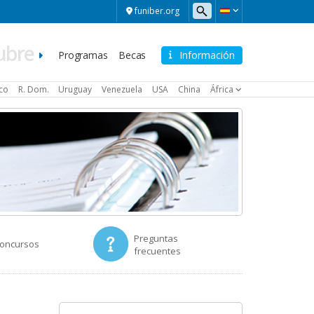
funiber.org
ubre
Navegación
Programas
Becas
Información
principal
ico
R. Dom.
Uruguay
Venezuela
USA
China
África
Preguntas
Concursos
frecuentes