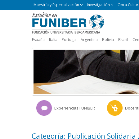
Maestría
Maestría y Especialización
Investigación
Obra Cultur
y
Especialización
España
Italia
Portugal
Argentina
Bolivia
Brasil
Cen
Experiencias FUNIBER
Docent
Categoría: Publicación Solidaria 