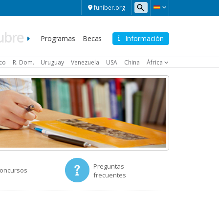
funiber.org
ubre
Navegación
Programas
Becas
Información
principal
ico
R. Dom.
Uruguay
Venezuela
USA
China
África
Preguntas
Concursos
frecuentes