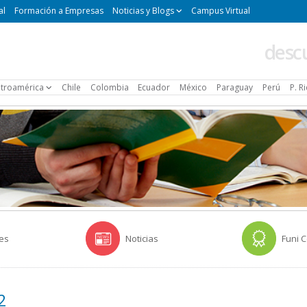
al
Formación a Empresas
Noticias y Blogs
Campus Virtual
desc
troamérica
Chile
Colombia
Ecuador
México
Paraguay
Perú
P. R
es
Noticias
Funi 
2