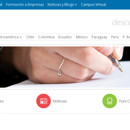
al
Formación a Empresas
Noticias y Blogs
Campus Virtual
desc
troamérica
Chile
Colombia
Ecuador
México
Paraguay
Perú
P. R
es
Noticias
Funi 