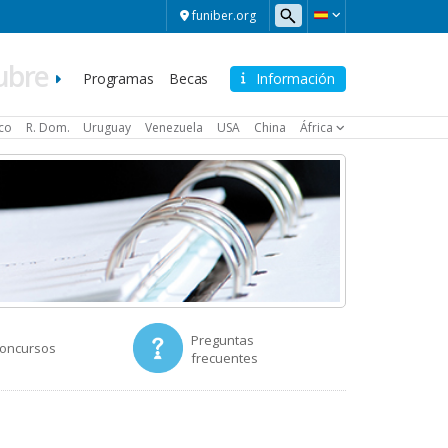
funiber.org
ubre
Navegación
Programas
Becas
Información
principal
ico
R. Dom.
Uruguay
Venezuela
USA
China
África
Preguntas
Concursos
frecuentes