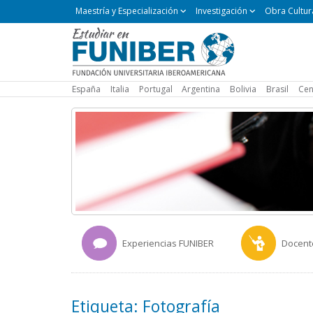
Maestría
Maestría y Especialización
Investigación
Obra Cultur
y
Especialización
España
Italia
Portugal
Argentina
Bolivia
Brasil
Cen
Experiencias FUNIBER
Docent
Etiqueta: Fotografía