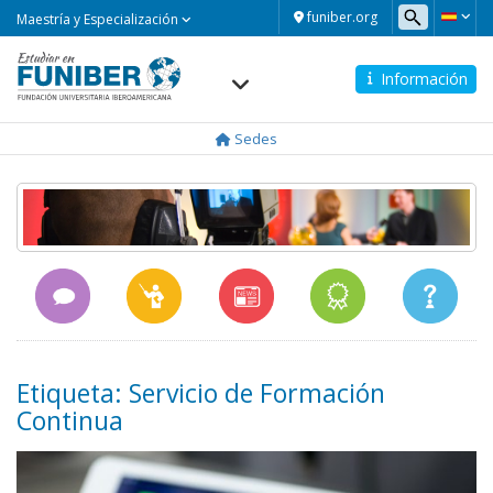
Maestría
funiber.org
Maestría y Especialización
y
Especialización
Información
Navegación
principal
Sedes
Etiqueta: Servicio de Formación
Continua